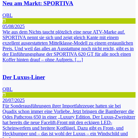
Neu am Markt: SPORTIVA
QBL
05/08/2025
Wie aus dem Nichts taucht plötzlich eine neue ATV-Marke auf.
SPORTIVA nennt sie sich und zeigt gleich Kante mit einem
exzellent ausgestatteten Mittelklasse-Modell zu einem erstaunlichen
Preis. Und weil das alles an Ausstattung noch nicht reicht, gibt es in
der Einführungsphase der SPORTIVA 620 GT für alle noch einen
Koffer hinten drauf – ohne Aufpreis. […]
Der Luxus-Liner
QBL
20/07/2025
Für Sonderausführungen ihrer Importfahrzeuge hatten sie bei
Quadix schon immer eine Vorliebe. Jetzt bringen die Bamberger die
Odes Pathcross 650 in einer „Luxury Edition. Der Luxus-Zweisitzer
hat bereits die neue Facelift-Front mit den eckigen LED-
Scheinwerfern und breitere Kotflügel. Dazu gibt es Front- und
Heckbumper und – das ist wohl der Luxus – ein Windschild und