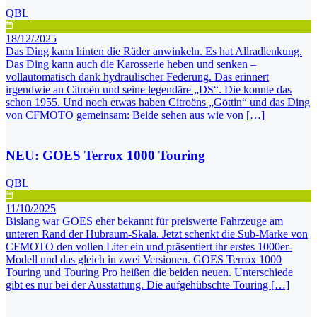
QBL
18/12/2025
Das Ding kann hinten die Räder anwinkeln. Es hat Allradlenkung.
Das Ding kann auch die Karosserie heben und senken –
vollautomatisch dank hydraulischer Federung. Das erinnert
irgendwie an Citroën und seine legendäre „DS“. Die konnte das
schon 1955. Und noch etwas haben Citroëns „Göttin“ und das Ding
von CFMOTO gemeinsam: Beide sehen aus wie von […]
NEU: GOES Terrox 1000 Touring
QBL
11/10/2025
Bislang war GOES eher bekannt für preiswerte Fahrzeuge am
unteren Rand der Hubraum-Skala. Jetzt schenkt die Sub-Marke von
CFMOTO den vollen Liter ein und präsentiert ihr erstes 1000er-
Modell und das gleich in zwei Versionen. GOES Terrox 1000
Touring und Touring Pro heißen die beiden neuen. Unterschiede
gibt es nur bei der Ausstattung. Die aufgehübschte Touring […]