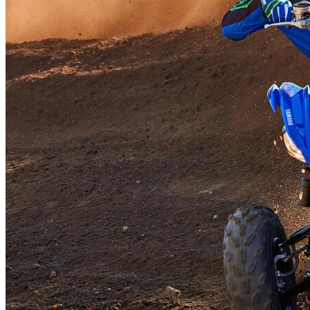
Home
Podcast
Podcast Apple
Podcast Spotify
Inserate
QuadQuartett
Wall of ATV
Community
Wall of ATV – Quad-Bros-Life.de
Blog
Über QBL