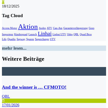
18/12/2025
Tag Cloud
Aktion
Access Motor
Aodes
ATV
Can-Am
Garantieverlängerung
Goes
Linhai
Importeur
Kinderquad
Launch
Linhai UTV
Odes
QBL
Quad Bros
Life
Quadix
Segway
Sparen
Supercharge
UTV
mehr lesen...
Weitere Beiträge
And the winner is … CFMOTO!
QBL
17/01/2026