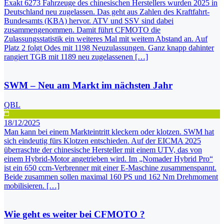
Exakt 6273 Fahrzeuge des chinesischen Herstellers wurden 2025 in
Deutschland neu zugelassen. Das geht aus Zahlen des Kraftfahrt-
Bundesamts (KBA) hervor. ATV und SSV sind dabei
zusammengenommen. Damit führt CFMOTO die
Zulassungsstatistik ein weiteres Mal mit weitem Abstand an. Auf
Platz 2 folgt Odes mit 1198 Neuzulassungen. Ganz knapp dahinter
rangiert TGB mit 1189 neu zugelassenen […]
SWM – Neu am Markt im nächsten Jahr
QBL
18/12/2025
Man kann bei einem Markteintritt kleckern oder klotzen. SWM hat
sich eindeutig fürs Klotzen entschieden. Auf der EICMA 2025
überraschte der chinesische Hersteller mit einem UTV, das von
einem Hybrid-Motor angetrieben wird. Im „Nomader Hybrid Pro“
ist ein 650 ccm-Verbrenner mit einer E-Maschine zusammenspannt.
Beide zusammen sollen maximal 160 PS und 162 Nm Drehmoment
mobilisieren. […]
Wie geht es weiter bei CFMOTO ?