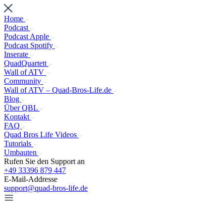
Home
Podcast
Podcast Apple
Podcast Spotify
Inserate
QuadQuartett
Wall of ATV
Community
Wall of ATV – Quad-Bros-Life.de
Blog
Über QBL
Kontakt
FAQ
Quad Bros Life Videos
Tutorials
Umbauten
Rufen Sie den Support an
+49 33396 879 447
E-Mail-Addresse
support@quad-bros-life.de