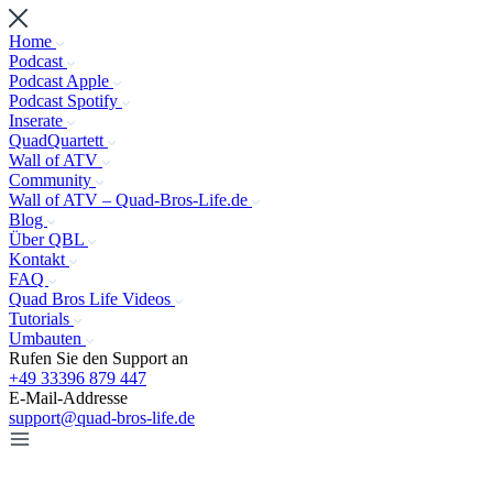
Home
Podcast
Podcast Apple
Podcast Spotify
Inserate
QuadQuartett
Wall of ATV
Community
Wall of ATV – Quad-Bros-Life.de
Blog
Über QBL
Kontakt
FAQ
Quad Bros Life Videos
Tutorials
Umbauten
Rufen Sie den Support an
+49 33396 879 447
E-Mail-Addresse
support@quad-bros-life.de