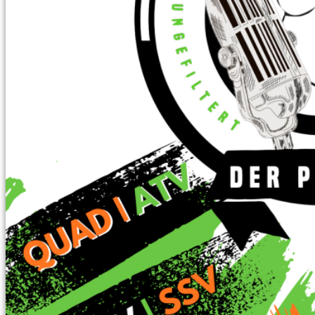
Home
Podcast
Podcast Apple
Podcast Spotify
Inserate
QuadQuartett
Wall of ATV
Community
Wall of ATV – Quad-Bros-Life.de
Blog
Über QBL