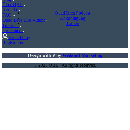
Über QBL
Kontakt
Quad Bros Podcast
FAQ
Ankündigung
Quad Bros Life Videos
Touren
Tutorials
Umbauten
Anmeldung
Registrieren
Design with ♥ by
Weilandt-Marketing
© 2023 QBL - All rights reserved.