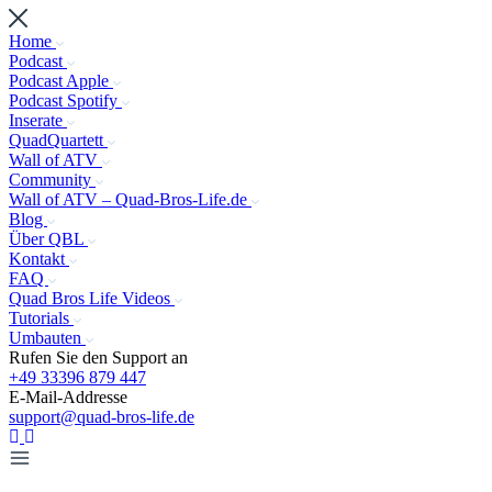
Home
Podcast
Podcast Apple
Podcast Spotify
Inserate
QuadQuartett
Wall of ATV
Community
Wall of ATV – Quad-Bros-Life.de
Blog
Über QBL
Kontakt
FAQ
Quad Bros Life Videos
Tutorials
Umbauten
Rufen Sie den Support an
+49 33396 879 447
E-Mail-Addresse
support@quad-bros-life.de