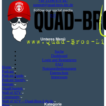
+49 33396 879 447
support@quad-bros-life.de
Follow our social media
Unteres Menü
Suche
Dashboard
Login and Registrieren
FAQ
Home
Nutzungsbedingungen
Podcast
Datenschutz
Podcast Apple
Impressum
Podcast Spotify
Inserate
QuadQuartett
Wall of ATV
Community
Wall of ATV – Quad-Bros-Life.de
Kategorie
Blog