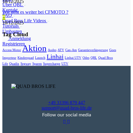
18/12/2025
Über QBL
Kontakt
Wie geht es weiter bei CFMOTO ?
FAQ
Quad Bros Life Videos
18/12/2025
Tutorials
Umbauten
Tag Cloud
Anmeldung
Registrieren
Aktion
Access Motor
Aodes
ATV
Can-Am
Garantieverlängerung
Goes
Linhai
Importeur
Kinderquad
Launch
Linhai UTV
Odes
QBL
Quad Bros
Life
Quadix
Segway
Sparen
Supercharge
UTV
+49 33396 879 447
support@quad-bros-life.de
Follow our social media