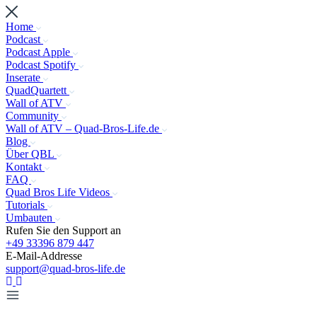
Home
Podcast
Podcast Apple
Podcast Spotify
Inserate
QuadQuartett
Wall of ATV
Community
Wall of ATV – Quad-Bros-Life.de
Blog
Über QBL
Kontakt
FAQ
Quad Bros Life Videos
Tutorials
Umbauten
Rufen Sie den Support an
+49 33396 879 447
E-Mail-Addresse
support@quad-bros-life.de