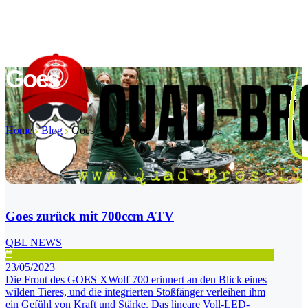
Goes
Home
Blog
Goes
Goes zurück mit 700ccm ATV
QBL NEWS
23/05/2023
Die Front des GOES XWolf 700 erinnert an den Blick eines
wilden Tieres, und die integrierten Stoßfänger verleihen ihm
ein Gefühl von Kraft und Stärke. Das lineare Voll-LED-