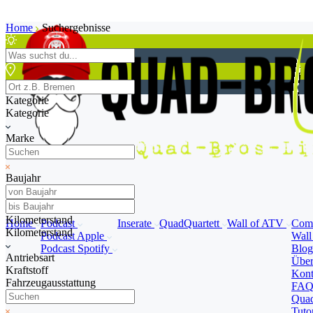
Home
Suchergebnisse
Kategorie
Kategorie
Marke
Baujahr
Kilometerstand
Home
Podcast
Inserate
QuadQuartett
Wall of ATV
Com
Kilometerstand
Podcast Apple
Wall
Podcast Spotify
Blo
Antriebsart
Übe
Kraftstoff
Kon
Fahrzeugausstattung
FA
Quad
Tuto