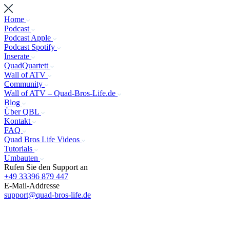
Home
Podcast
Podcast Apple
Podcast Spotify
Inserate
QuadQuartett
Wall of ATV
Community
Wall of ATV – Quad-Bros-Life.de
Blog
Über QBL
Kontakt
FAQ
Quad Bros Life Videos
Tutorials
Umbauten
Rufen Sie den Support an
+49 33396 879 447
E-Mail-Addresse
support@quad-bros-life.de