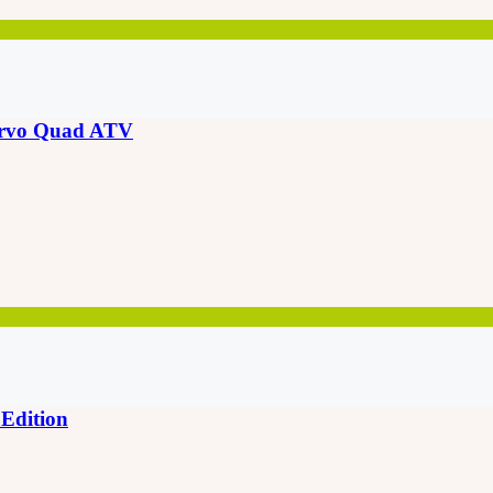
rvo Quad ATV
dition