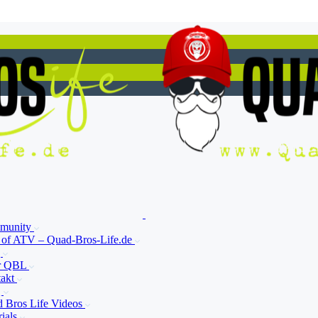
munity
 of ATV – Quad-Bros-Life.de
g
r QBL
takt
Q
 Bros Life Videos
rials