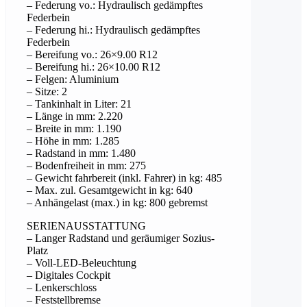
– Federung vo.: Hydraulisch gedämpftes
Federbein
– Federung hi.: Hydraulisch gedämpftes
Federbein
– Bereifung vo.: 26×9.00 R12
– Bereifung hi.: 26×10.00 R12
– Felgen: Aluminium
– Sitze: 2
– Tankinhalt in Liter: 21
– Länge in mm: 2.220
– Breite in mm: 1.190
– Höhe in mm: 1.285
– Radstand in mm: 1.480
– Bodenfreiheit in mm: 275
– Gewicht fahrbereit (inkl. Fahrer) in kg: 485
– Max. zul. Gesamtgewicht in kg: 640
– Anhängelast (max.) in kg: 800 gebremst
SERIENAUSSTATTUNG
– Langer Radstand und geräumiger Sozius-
Platz
– Voll-LED-Beleuchtung
– Digitales Cockpit
– Lenkerschloss
– Feststellbremse