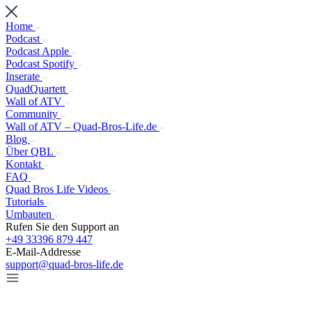
Home
Podcast
Podcast Apple
Podcast Spotify
Inserate
QuadQuartett
Wall of ATV
Community
Wall of ATV – Quad-Bros-Life.de
Blog
Über QBL
Kontakt
FAQ
Quad Bros Life Videos
Tutorials
Umbauten
Rufen Sie den Support an
+49 33396 879 447
E-Mail-Addresse
support@quad-bros-life.de