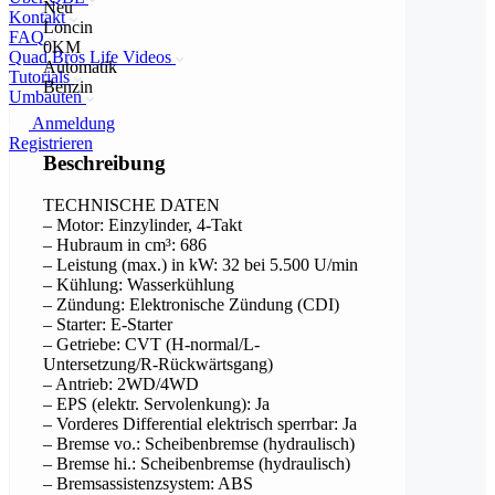
Neu
Kontakt
Loncin
FAQ
0KM
Quad Bros Life Videos
Automatik
Tutorials
Benzin
Umbauten
Anmeldung
Registrieren
Beschreibung
TECHNISCHE DATEN
– Motor: Einzylinder, 4-Takt
– Hubraum in cm³: 686
– Leistung (max.) in kW: 32 bei 5.500 U/min
– Kühlung: Wasserkühlung
– Zündung: Elektronische Zündung (CDI)
– Starter: E-Starter
– Getriebe: CVT (H-normal/L-
Untersetzung/R-Rückwärtsgang)
– Antrieb: 2WD/4WD
– EPS (elektr. Servolenkung): Ja
– Vorderes Differential elektrisch sperrbar: Ja
– Bremse vo.: Scheibenbremse (hydraulisch)
– Bremse hi.: Scheibenbremse (hydraulisch)
– Bremsassistenzsystem: ABS