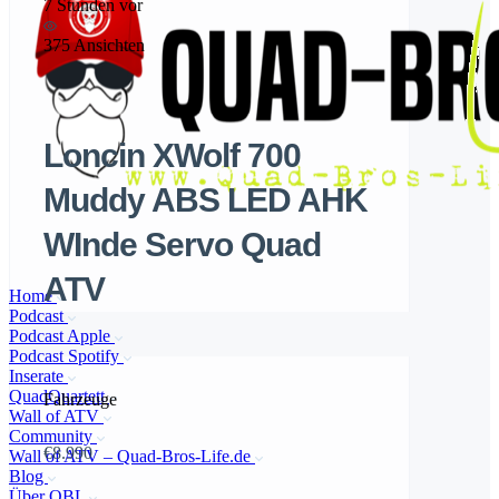
7 Stunden vor
375 Ansichten
Loncin XWolf 700
Muddy ABS LED AHK
WInde Servo Quad
ATV
Home
Podcast
Podcast Apple
Podcast Spotify
Inserate
QuadQuartett
Fahrzeuge
Wall of ATV
Community
€8.990
Wall of ATV – Quad-Bros-Life.de
Blog
Über QBL