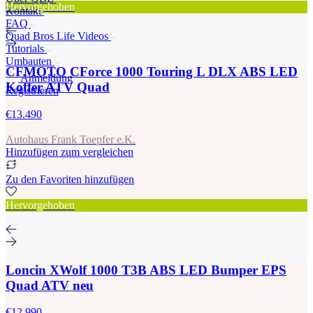
Hervorgehoben
Kontakt
FAQ
Quad Bros Life Videos
Tutorials
Umbauten
CFMOTO CForce 1000 Touring L DLX ABS LED
Anmeldung
Koffer ATV Quad
Registrieren
€13.490
Autohaus Frank Toepfer e.K.
Hinzufügen zum vergleichen
Zu den Favoriten hinzufügen
Hervorgehoben
Loncin XWolf 1000 T3B ABS LED Bumper EPS
Quad ATV neu
€12.990