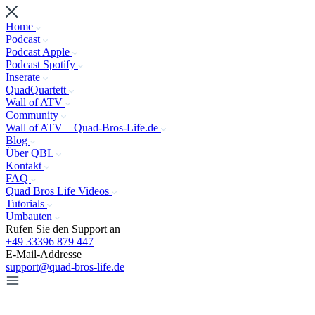
Home
Podcast
Podcast Apple
Podcast Spotify
Inserate
QuadQuartett
Wall of ATV
Community
Wall of ATV – Quad-Bros-Life.de
Blog
Über QBL
Kontakt
FAQ
Quad Bros Life Videos
Tutorials
Umbauten
Rufen Sie den Support an
+49 33396 879 447
E-Mail-Addresse
support@quad-bros-life.de