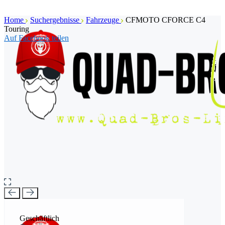
Home
Suchergebnisse
Fahrzeuge
CFMOTO CFORCE C4
Touring
Auf Facebook teilen
Geschäftlich