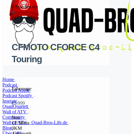
9 Stunden vor
247 Ansichten
CFMOTO CFORCE C4
Touring
Home
Podcast
Fahrzeuge
Podcast Apple
Podcast Spotify
Inserate
€5.999
QuadQuartett
Wall of ATV
Community
Neu
Wall of ATV – Quad-Bros-Life.de
CF Moto
Blog
0KM
Über QBL
Automatik