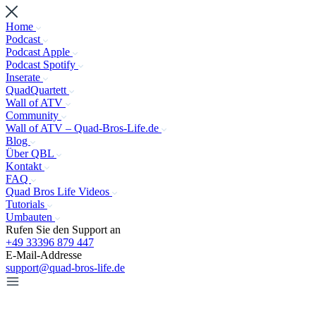
Home
Podcast
Podcast Apple
Podcast Spotify
Inserate
QuadQuartett
Wall of ATV
Community
Wall of ATV – Quad-Bros-Life.de
Blog
Über QBL
Kontakt
FAQ
Quad Bros Life Videos
Tutorials
Umbauten
Rufen Sie den Support an
+49 33396 879 447
E-Mail-Addresse
support@quad-bros-life.de