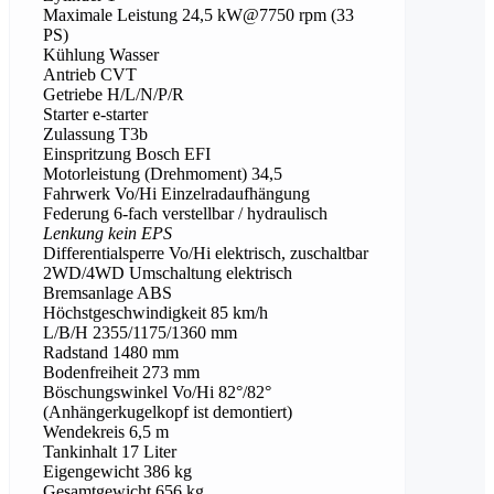
Maximale Leistung 24,5 kW@7750 rpm (33
PS)
Kühlung Wasser
Antrieb CVT
Getriebe H/L/N/P/R
Starter e-starter
Zulassung T3b
Einspritzung Bosch EFI
Motorleistung (Drehmoment) 34,5
Fahrwerk Vo/Hi Einzelradaufhängung
Federung 6-fach verstellbar / hydraulisch
Lenkung kein EPS
Differentialsperre Vo/Hi elektrisch, zuschaltbar
2WD/4WD Umschaltung elektrisch
Bremsanlage ABS
Höchstgeschwindigkeit 85 km/h
L/B/H 2355/1175/1360 mm
Radstand 1480 mm
Bodenfreiheit 273 mm
Böschungswinkel Vo/Hi 82°/82°
(Anhängerkugelkopf ist demontiert)
Wendekreis 6,5 m
Tankinhalt 17 Liter
Eigengewicht 386 kg
Gesamtgewicht 656 kg