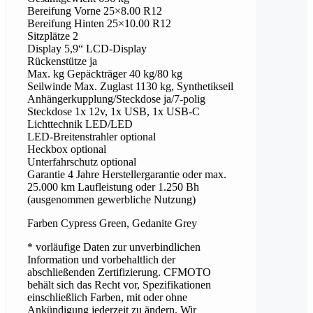
Bereifung Vorne 25×8.00 R12
Bereifung Hinten 25×10.00 R12
Sitzplätze 2
Display 5,9“ LCD-Display
Rückenstütze ja
Max. kg Gepäckträger 40 kg/80 kg
Seilwinde Max. Zuglast 1130 kg, Synthetikseil
Anhängerkupplung/Steckdose ja/7-polig
Steckdose 1x 12v, 1x USB, 1x USB-C
Lichttechnik LED/LED
LED-Breitenstrahler optional
Heckbox optional
Unterfahrschutz optional
Garantie 4 Jahre Herstellergarantie oder max.
25.000 km Laufleistung oder 1.250 Bh
(ausgenommen gewerbliche Nutzung)
Farben Cypress Green, Gedanite Grey
* vorläufige Daten zur unverbindlichen
Information und vorbehaltlich der
abschließenden Zertifizierung. CFMOTO
behält sich das Recht vor, Spezifikationen
einschließlich Farben, mit oder ohne
Ankündigung jederzeit zu ändern. Wir