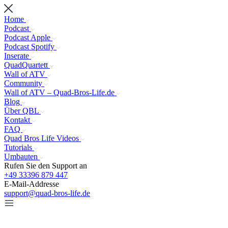
Home
Podcast
Podcast Apple
Podcast Spotify
Inserate
QuadQuartett
Wall of ATV
Community
Wall of ATV – Quad-Bros-Life.de
Blog
Über QBL
Kontakt
FAQ
Quad Bros Life Videos
Tutorials
Umbauten
Rufen Sie den Support an
+49 33396 879 447
E-Mail-Addresse
support@quad-bros-life.de