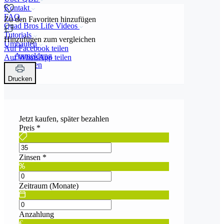
Kontakt
FAQ
Zu den Favoriten hinzufügen
Quad Bros Life Videos
Tutorials
Hinzufügen zum vergleichen
Umbauten
Auf Facebook teilen
Anmeldung
Auf WhatsApp teilen
Registrieren
Drucken
Jetzt kaufen, später bezahlen
Preis
*
Zinsen
*
Zeitraum (Monate)
Anzahlung
€